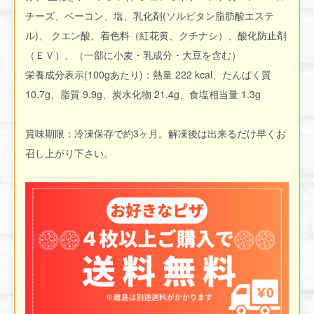
チーズ、ベーコン、塩、乳化剤(ソルビタン脂肪酸エステ
ル)、 クエン酸、着色料（紅花黄、クチナシ）、酸化防止剤
（ＥＶ）、（一部に小麦・乳成分・大豆を含む）
栄養成分表示(100gあたり)：熱量 222 kcal、たんぱく質
10.7g、脂質 9.9g、炭水化物 21.4g、食塩相当量 1.3g
賞味期限：冷凍保存で約3ヶ月。解凍後は出来るだけ早くお
召し上がり下さい。